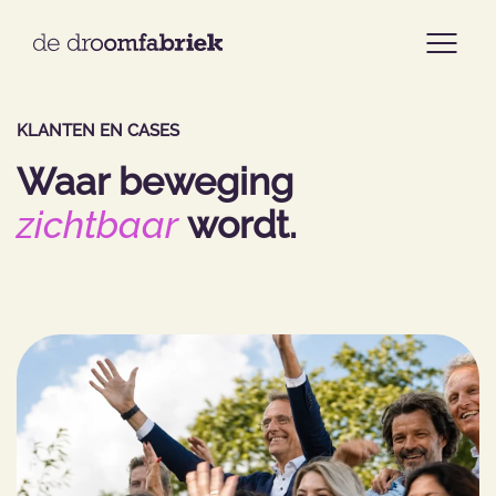
KLANTEN EN CASES
Home
Waar beweging
Aanbod
zichtbaar
wordt.
Cases
Onze aanpak
Over ons
Ons team
Contact