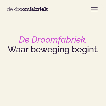
Home
De Droomfabriek.
Aanbod
Waar
beweging
begint.
Cases
Onze aanpak
Over ons
Ons team
Contact